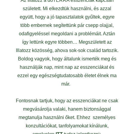
Az Illatozz a doTERRA esszenciák kapcsán
született. Mi elkezdtük használni, és azzal
együtt, hogy a jó tapasztalatok gyűltek, egyre
több embernek segítettünk pár csepp olajjal,
odafigyeléssel megoldani a problémáit. Aztán
így lettünk egyre többen… Megszületett az
Illatozz közösség, ahova sok-sok család tartozik.
Boldog vagyok, hogy általunk ismerték meg és
használják nap, mint nap az esszenciákat és
ezzel egy egészségtudatosabb életet élnek ma
már.
Fontosnak tartjuk, hogy az esszenciákat ne csak
megvásárolja valaki, hanem biztonsággal
megtanulja használni őket. Ehhez személyes
konzultációkat, tanfolyamokat kínálunk,