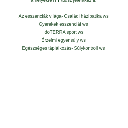
amelyekre
ITT
tudsz jelentkezni:
Az esszenciák világa- Családi házipatika ws
Gyerekek esszenciái ws
doTERRA sport ws
Érzelmi egyensúly ws
Egészséges táplálkozás- Súlykontroll ws